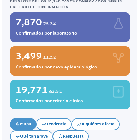
DESGLOSE DE LOS 31,140 CASOS CONFIRMADOS, SEGÚN
CRITERIO DE CONFIRMACIÓN
7,870
25.3%
Confirmados por laboratorio
3,499
11.2%
Confirmados por nexo epidemiológico
19,771
63.5%
Confirmados por criterio clínico
Mapa
Tendencia
A quiénes afecta
Qué tan grave
Respuesta