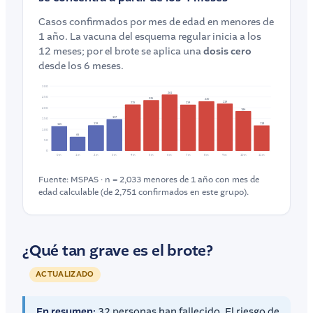
Casos confirmados por mes de edad en menores de
1 año. La vacuna del esquema regular inicia a los
12 meses; por el brote se aplica una
dosis cero
desde los 6 meses.
300
261
250
235
230
219
215
214
200
184
147
150
119
118
115
100
65
50
0
0 m
1 m
2 m
3 m
4 m
5 m
6 m
7 m
8 m
9 m
10 m
11 m
Fuente: MSPAS · n = 2,033 menores de 1 año con mes de
edad calculable (de 2,751 confirmados en este grupo).
¿Qué tan grave es el brote?
ACTUALIZADO
En resumen:
32 personas han fallecido. El riesgo de