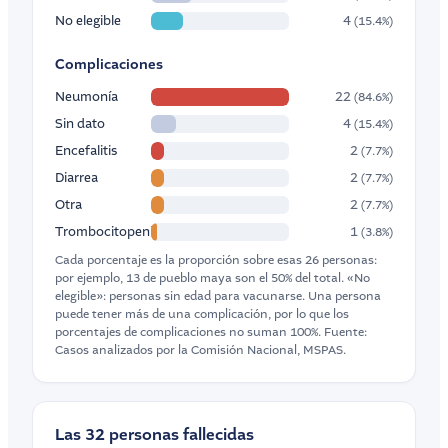
No elegible
4
(15.4%)
Complicaciones
Neumonía
22
(84.6%)
Sin dato
4
(15.4%)
Encefalitis
2
(7.7%)
Diarrea
2
(7.7%)
Otra
2
(7.7%)
Trombocitopenia
1
(3.8%)
Cada porcentaje es la proporción sobre esas 26 personas:
por ejemplo, 13 de pueblo maya son el 50% del total. «No
elegible»: personas sin edad para vacunarse. Una persona
puede tener más de una complicación, por lo que los
porcentajes de complicaciones no suman 100%. Fuente:
Casos analizados por la Comisión Nacional, MSPAS.
Las 32 personas fallecidas