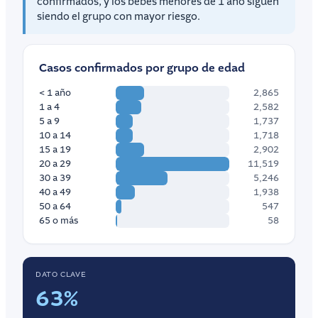
confirmados, y los bebés menores de 1 año siguen
siendo el grupo con mayor riesgo.
Casos confirmados por grupo de edad
< 1 año
2,865
1 a 4
2,582
5 a 9
1,737
10 a 14
1,718
15 a 19
2,902
20 a 29
11,519
30 a 39
5,246
40 a 49
1,938
50 a 64
547
65 o más
58
DATO CLAVE
63%