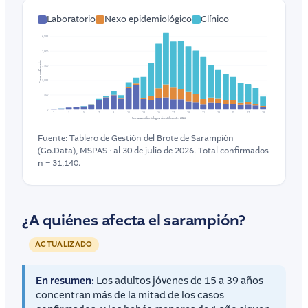
Laboratorio
Nexo epidemiológico
Clínico
2,500
2,000
Casos confirmados
1,500
1,000
500
0
1
3
5
7
9
11
13
15
17
19
21
23
25
27
29
Semana epidemiológica de notificación · 2026
Fuente: Tablero de Gestión del Brote de Sarampión
(Go.Data), MSPAS · al 30 de julio de 2026. Total confirmados
n = 31,140.
¿A quiénes afecta el sarampión?
ACTUALIZADO
En resumen:
Los adultos jóvenes de 15 a 39 años
concentran más de la mitad de los casos